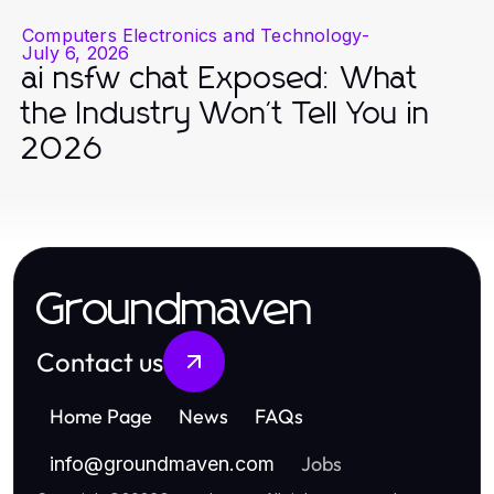
Computers Electronics and Technology
-
July 6, 2026
ai nsfw chat Exposed: What
the Industry Won't Tell You in
2026
Groundmaven
Contact us
Home Page
News
FAQs
Jobs
info
@
groundmaven.com