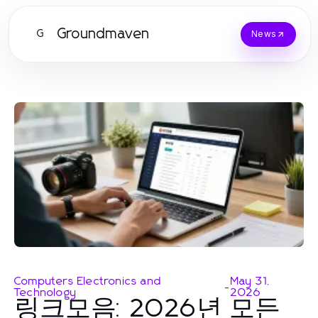
Groundmaven
G
News
Computers Electronics and
May 31,
-
Technology
2026
링크모음: 2026년 모든