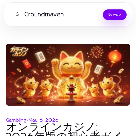
Groundmaven
G
News
Gambling
-
May 6, 2026
オンラインカジノ: