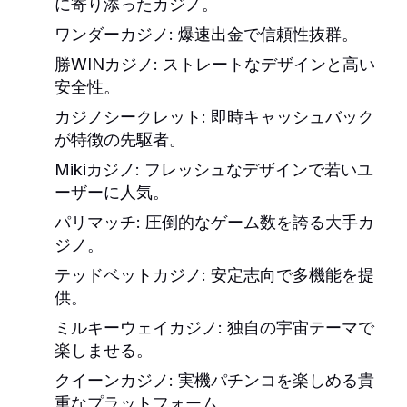
に寄り添ったカジノ。
ワンダーカジノ: 爆速出金で信頼性抜群。
勝WINカジノ: ストレートなデザインと高い
安全性。
カジノシークレット: 即時キャッシュバック
が特徴の先駆者。
Mikiカジノ: フレッシュなデザインで若いユ
ーザーに人気。
パリマッチ: 圧倒的なゲーム数を誇る大手カ
ジノ。
テッドベットカジノ: 安定志向で多機能を提
供。
ミルキーウェイカジノ: 独自の宇宙テーマで
楽しませる。
クイーンカジノ: 実機パチンコを楽しめる貴
重なプラットフォーム。