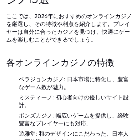
ここでは、2026年におすすめのオンラインカジノ
を厳選し、その特徴や利点を紹介します。プレイ
ヤーは自分に合ったカジノを見つけ、快適にゲー
ムを楽しむことができるでしょう。
各オンラインカジノの特徴
ベラジョンカジノ: 日本市場に特化し、豊富
なゲーム数が魅力。
ミスティーノ: 初心者向けの優しいサイト設
計。
ボンズカジノ: 幅広いゲームを提供し、経験
豊富なプレイヤーにも対応。
遊雅堂: 和のデザインにこだわった、日本人