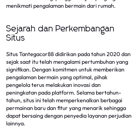
menikmati pengalaman bermain dari rumah.
Sejarah dan Perkembangan
Situs
Situs Tantegacor88 didirikan pada tahun 2020 dan
sejak saat itu telah mengalami pertumbuhan yang
signifikan. Dengan komitmen untuk memberikan
pengalaman bermain yang optimal, pihak
pengelola terus melakukan inovasi dan
peningkatan pada platform. Selama bertahun-
tahun, situs ini telah memperkenalkan berbagai
permainan baru dan fitur yang menarik sehingga
dapat bersaing dengan penyedia layanan perjudian
lainnya.