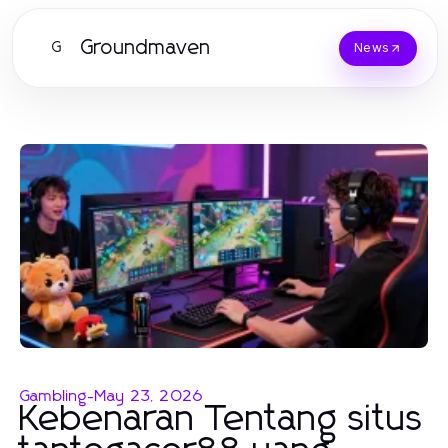
Groundmaven
G
News
Gambling
-
May 23, 2026
Kebenaran Tentang situs