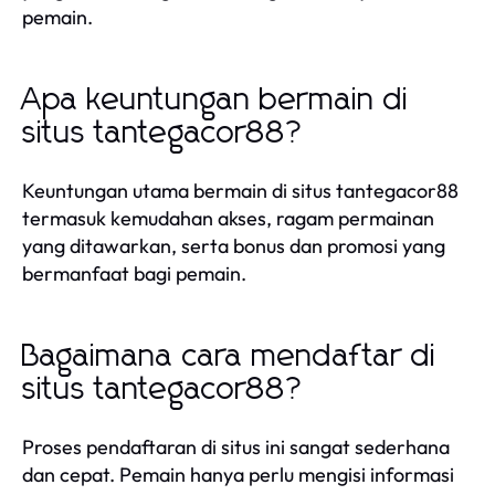
pemain.
Apa keuntungan bermain di
situs tantegacor88?
Keuntungan utama bermain di situs tantegacor88
termasuk kemudahan akses, ragam permainan
yang ditawarkan, serta bonus dan promosi yang
bermanfaat bagi pemain.
Bagaimana cara mendaftar di
situs tantegacor88?
Proses pendaftaran di situs ini sangat sederhana
dan cepat. Pemain hanya perlu mengisi informasi