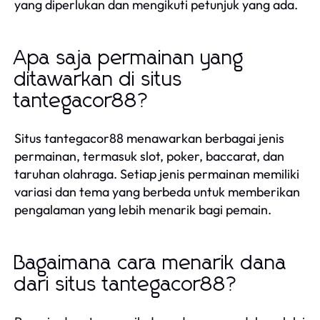
yang diperlukan dan mengikuti petunjuk yang ada.
Apa saja permainan yang
ditawarkan di situs
tantegacor88?
Situs tantegacor88 menawarkan berbagai jenis
permainan, termasuk slot, poker, baccarat, dan
taruhan olahraga. Setiap jenis permainan memiliki
variasi dan tema yang berbeda untuk memberikan
pengalaman yang lebih menarik bagi pemain.
Bagaimana cara menarik dana
dari situs tantegacor88?