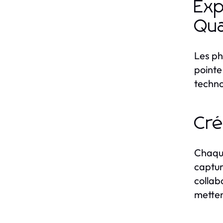
Exp
Qua
Les ph
pointe
techno
Cré
Chaque
captur
collab
metten