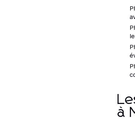
P
a
P
l
P
é
P
c
Le
à 