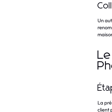
Col
Un aut
renomm
maison
Le
Ph
Éta
La pré
client 