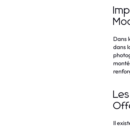
Imp
Mo
Dans l
dans l
photog
montée
renforç
Les
Off
Il exi