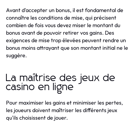
Avant d'accepter un bonus, il est fondamental de
connaître les conditions de mise, qui précisent
combien de fois vous devez miser le montant du
bonus avant de pouvoir retirer vos gains. Des
exigences de mise trop élevées peuvent rendre un
bonus moins attrayant que son montant initial ne le
suggère.
La maîtrise des jeux de
casino en ligne
Pour maximiser les gains et minimiser les pertes,
les joueurs doivent maîtriser les différents jeux
qu'ils choisissent de jouer.