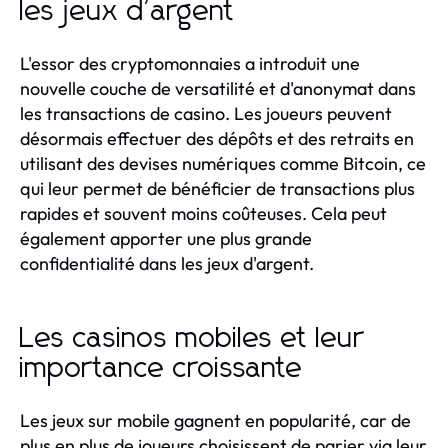
les jeux d'argent
L'essor des cryptomonnaies a introduit une
nouvelle couche de versatilité et d'anonymat dans
les transactions de casino. Les joueurs peuvent
désormais effectuer des dépôts et des retraits en
utilisant des devises numériques comme Bitcoin, ce
qui leur permet de bénéficier de transactions plus
rapides et souvent moins coûteuses. Cela peut
également apporter une plus grande
confidentialité dans les jeux d'argent.
Les casinos mobiles et leur
importance croissante
Les jeux sur mobile gagnent en popularité, car de
plus en plus de joueurs choisissent de parier via leur