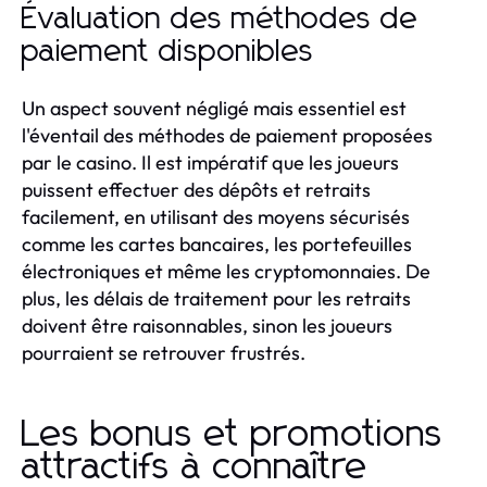
Évaluation des méthodes de
paiement disponibles
Un aspect souvent négligé mais essentiel est
l'éventail des méthodes de paiement proposées
par le casino. Il est impératif que les joueurs
puissent effectuer des dépôts et retraits
facilement, en utilisant des moyens sécurisés
comme les cartes bancaires, les portefeuilles
électroniques et même les cryptomonnaies. De
plus, les délais de traitement pour les retraits
doivent être raisonnables, sinon les joueurs
pourraient se retrouver frustrés.
Les bonus et promotions
attractifs à connaître