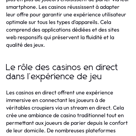
smartphone. Les casinos réussissent à adapter
leur offre pour garantir une expérience utilisateur
optimale sur tous les types d'appareils. Cela
comprend des applications dédiées et des sites
web responsifs qui préservent la fluidité et la
qualité des jeux.
Le rôle des casinos en direct
dans l'expérience de jeu
Les casinos en direct offrent une expérience
immersive en connectant les joueurs à de
véritables croupiers via un stream en direct. Cela
crée une ambiance de casino traditionnel tout en
permettant aux joueurs de parier depuis le confort
de leur domicile. De nombreuses plateformes