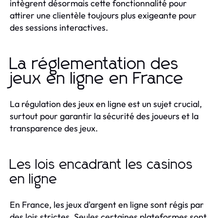
intègrent désormais cette fonctionnalité pour
attirer une clientèle toujours plus exigeante pour
des sessions interactives.
La réglementation des
jeux en ligne en France
La régulation des jeux en ligne est un sujet crucial,
surtout pour garantir la sécurité des joueurs et la
transparence des jeux.
Les lois encadrant les casinos
en ligne
En France, les jeux d'argent en ligne sont régis par
des lois strictes. Seules certaines plateformes sont